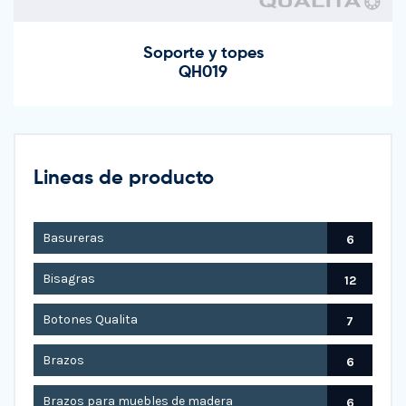
Soporte y topes
QH019
Lineas de producto
Basureras
6
Bisagras
12
Botones Qualita
7
Brazos
6
Brazos para muebles de madera
6