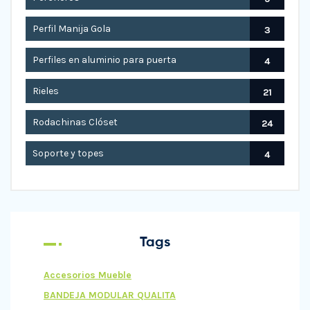
Perfil Manija Gola
3
Perfiles en aluminio para puerta
4
Rieles
21
Rodachinas Clóset
24
Soporte y topes
4
Tags
Accesorios Mueble
BANDEJA MODULAR QUALITA