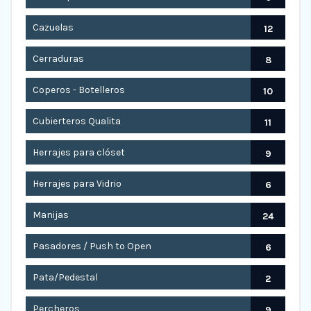
Cazuelas
12
Cerraduras
8
Coperos - Botelleros
10
Cubierteros Qualita
11
Herrajes para clóset
9
Herrajes para Vidrio
6
Manijas
24
Pasadores / Push to Open
6
Pata/Pedestal
2
Percheros
9