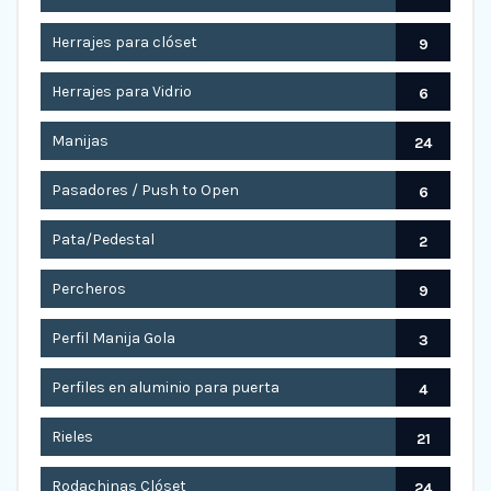
Herrajes para clóset
9
Herrajes para Vidrio
6
Manijas
24
Pasadores / Push to Open
6
Pata/Pedestal
2
Percheros
9
Perfil Manija Gola
3
Perfiles en aluminio para puerta
4
Rieles
21
Rodachinas Clóset
24