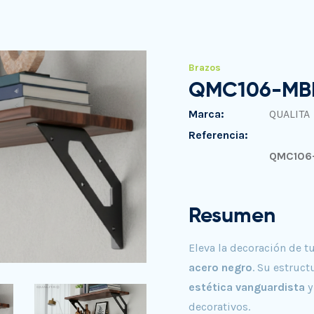
Brazos
QMC106-MB
Marca:
QUALITA
Referencia:
QMC106
Resumen
Eleva la decoración de t
acero negro
. Su estruct
estética vanguardista
y
decorativos.